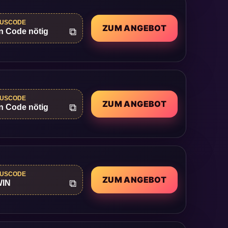
USCODE
ZUM ANGEBOT
⧉
n Code nötig
USCODE
ZUM ANGEBOT
⧉
n Code nötig
USCODE
ZUM ANGEBOT
⧉
WIN