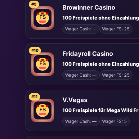
#9
Browinner Casino
100 Freispiele ohne Einzahlun
Wager Cash: —
Wager FS: 25
#10
Fridayroll Casino
100 Freispiele ohne Einzahlung
Wager Cash: —
Wager FS: 25
#11
V.Vegas
100 Freispiele für Mega Wild Fr
Wager Cash: —
Wager FS: 5