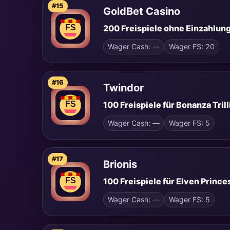
#15
GoldBet Casino
200 Freispiele ohne Einzahlun
Wager Cash: —
Wager FS: 20
#16
Twindor
100 Freispiele für Bonanza Tril
Wager Cash: —
Wager FS: 5
#17
Brionis
100 Freispiele für Elven Princ
Wager Cash: —
Wager FS: 5