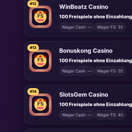
#12
WinBeatz Casino
100 Freispiele ohne Einzahlung
Wager Cash: —
Wager FS: 35
#13
Bonuskong Casino
100 Freispiele ohne Einzahlung
Wager Cash: —
Wager FS: 35
#14
SlotsGem Casino
100 Freispiele ohne Einzahlung
Wager Cash: —
Wager FS: 40