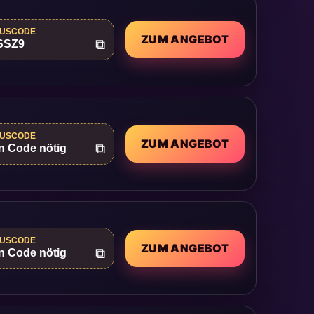
USCODE
ZUM ANGEBOT
⧉
SSZ9
USCODE
ZUM ANGEBOT
⧉
n Code nötig
USCODE
ZUM ANGEBOT
⧉
n Code nötig