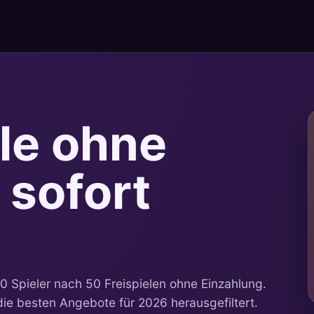
ele ohne
 sofort
 Spieler nach 50 Freispielen ohne Einzahlung.
die besten Angebote für 2026 herausgefiltert.