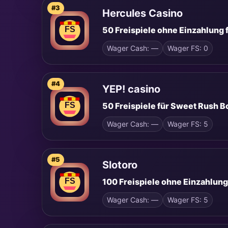
#3
Hercules Casino
50 Freispiele ohne Einzahlung 
Wager Cash: —
Wager FS: 0
#4
YEP! casino
50 Freispiele für Sweet Rush 
Wager Cash: —
Wager FS: 5
#5
Slotoro
100 Freispiele ohne Einzahlung
Wager Cash: —
Wager FS: 5