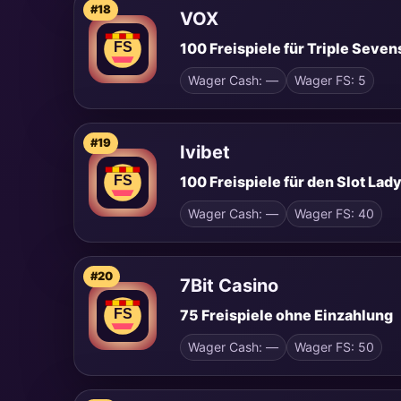
#18
VOX
100 Freispiele für Triple Seven
Wager Cash: —
Wager FS: 5
#19
Ivibet
100 Freispiele für den Slot L
Wager Cash: —
Wager FS: 40
#20
7Bit Casino
75 Freispiele ohne Einzahlung
Wager Cash: —
Wager FS: 50