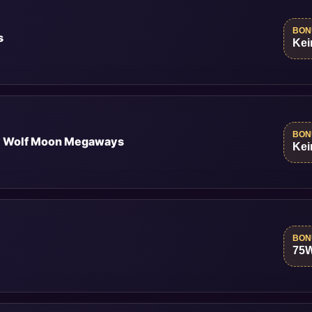
BON
s
Kei
BON
ady Wolf Moon Megaways
Kei
BON
75