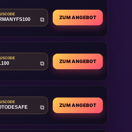
USCODE
ZUM ANGEBOT
⧉
RMANYFS100
USCODE
ZUM ANGEBOT
⧉
L100
USCODE
ZUM ANGEBOT
⧉
OTODESAFE