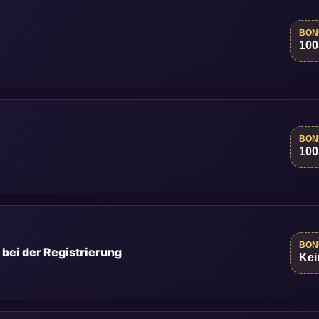
BON
10
BON
10
BON
 bei der Registrierung
Kei